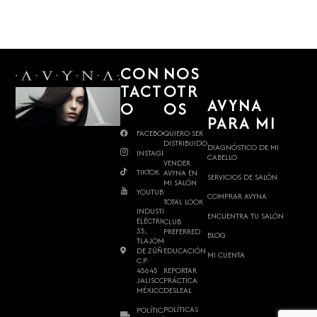
CON
NOS
TACT
OTR
AVYNA
O
OS
PARA MI
FACEBOOK
QUIERO SER
DISTRIBUIDOR
DIAGNÓSTICO DE MI
INSTAGRAM
CABELLO
VENDER
TIKTOK
AVYNA EN
SERVICIOS DE SALÓN
MI SALÓN
YOUTUBE
COMPRAR AVYNA
TOTAL LOOK
INDUSTRIA
ENCUENTRA TU SALÓN
ELÉCTRICA
CLUB
35,
PREFERRED
BLOG
TLAJOMULCO
DE ZÚÑIGA,
EDUCACIÓN
MI CUENTA
C.P.
REPORTAR
45645
PRÁCTICA
JALISCO,
DESLEAL
MÉXICO.
POLÍTICAS
POLÍTICAS