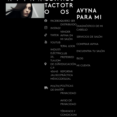
TACT
OTR
AVYNA
O
OS
PARA MI
FACEBOOK
QUIERO SER
DISTRIBUIDOR
DIAGNÓSTICO DE MI
INSTAGRAM
CABELLO
VENDER
TIKTOK
AVYNA EN
SERVICIOS DE SALÓN
MI SALÓN
YOUTUBE
COMPRAR AVYNA
TOTAL LOOK
INDUSTRIA
ENCUENTRA TU SALÓN
ELÉCTRICA
CLUB
35,
PREFERRED
BLOG
TLAJOMULCO
DE ZÚÑIGA,
EDUCACIÓN
MI CUENTA
C.P.
REPORTAR
45645
PRÁCTICA
JALISCO,
DESLEAL
MÉXICO.
POLÍTICAS
POLÍTICAS
DE
DE ENVÍO
PRIVACIDAD
AVISO DE
PRIVACIDAD
TÉRMINOS Y
CONDICIONES