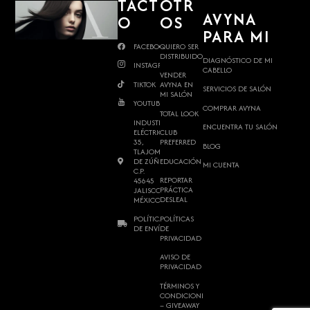
TACT
OTR
AVYNA
O
OS
PARA MI
FACEBOOK
QUIERO SER
DISTRIBUIDOR
DIAGNÓSTICO DE MI
INSTAGRAM
CABELLO
VENDER
TIKTOK
AVYNA EN
SERVICIOS DE SALÓN
MI SALÓN
YOUTUBE
COMPRAR AVYNA
TOTAL LOOK
INDUSTRIA
ENCUENTRA TU SALÓN
ELÉCTRICA
CLUB
35,
PREFERRED
BLOG
TLAJOMULCO
DE ZÚÑIGA,
EDUCACIÓN
MI CUENTA
C.P.
REPORTAR
45645
PRÁCTICA
JALISCO,
DESLEAL
MÉXICO.
POLÍTICAS
POLÍTICAS
DE
DE ENVÍO
PRIVACIDAD
AVISO DE
PRIVACIDAD
TÉRMINOS Y
CONDICIONES
– GIVEAWAY