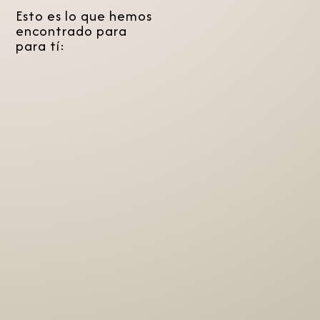
Esto es lo que hemos
encontrado para
para tí: