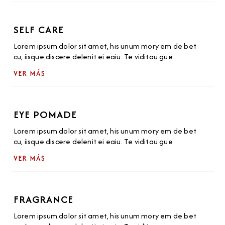
SELF CARE
Lorem ipsum dolor sit amet, his unum mory em de bet
cu, iisque discere delenit ei eaiu. Te viditau gue
VER MÁS
EYE POMADE
Lorem ipsum dolor sit amet, his unum mory em de bet
cu, iisque discere delenit ei eaiu. Te viditau gue
VER MÁS
FRAGRANCE
Lorem ipsum dolor sit amet, his unum mory em de bet