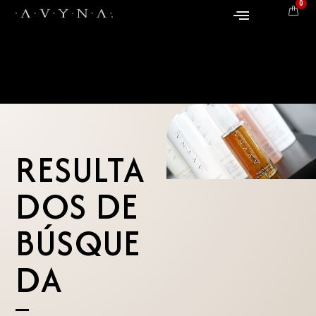
0
RESULTA
DOS DE
BÚSQUE
DA