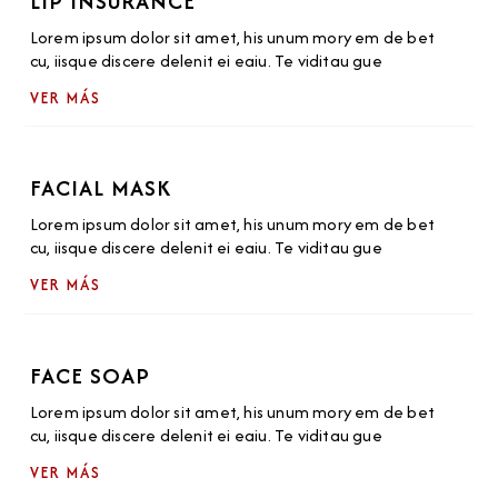
LIP INSURANCE
Lorem ipsum dolor sit amet, his unum mory em de bet
cu, iisque discere delenit ei eaiu. Te viditau gue
VER MÁS
FACIAL MASK
Lorem ipsum dolor sit amet, his unum mory em de bet
cu, iisque discere delenit ei eaiu. Te viditau gue
VER MÁS
FACE SOAP
Lorem ipsum dolor sit amet, his unum mory em de bet
cu, iisque discere delenit ei eaiu. Te viditau gue
VER MÁS