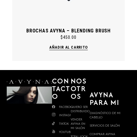
BROCHAS AVYNA – BLENDING BRUSH
$
450.00
AÑADIR AL CARRITO
CON
NOS
TACT
OTR
AVYNA
O
OS
PARA MI
FACEBOOK
QUIERO SER
DISTRIBUIDOR
DIAGNÓSTICO DE MI
INSTAGRAM
CABELLO
VENDER
TIKTOK
AVYNA EN
SERVICIOS DE SALÓN
MI SALÓN
YOUTUBE
COMPRAR AVYNA
TOTAL LOOK