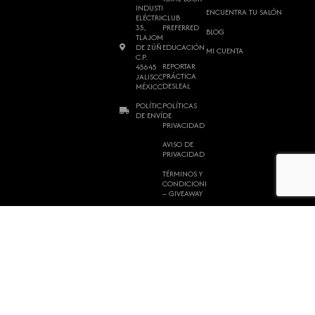
INDUSTRIA
ENCUENTRA TU SALÓN
ELÉCTRICA
CLUB
35,
PREFERRED
BLOG
TLAJOMULCO
DE ZÚÑIGA,
EDUCACIÓN
MI CUENTA
C.P.
REPORTAR
45645
PRÁCTICA
JALISCO,
DESLEAL
MÉXICO.
POLÍTICAS
POLÍTICAS
DE
DE ENVÍO
PRIVACIDAD
AVISO DE
PRIVACIDAD
TÉRMINOS Y
CONDICIONES
– GIVEAWAY