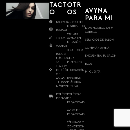
TACT
OTR
AVYNA
O
OS
PARA MI
FACEBOOK
QUIERO SER
DISTRIBUIDOR
DIAGNÓSTICO DE MI
INSTAGRAM
CABELLO
VENDER
TIKTOK
AVYNA EN
SERVICIOS DE SALÓN
MI SALÓN
YOUTUBE
COMPRAR AVYNA
TOTAL LOOK
INDUSTRIA
ENCUENTRA TU SALÓN
ELÉCTRICA
CLUB
35,
PREFERRED
BLOG
TLAJOMULCO
DE ZÚÑIGA,
EDUCACIÓN
MI CUENTA
C.P.
REPORTAR
45645
PRÁCTICA
JALISCO,
DESLEAL
MÉXICO.
POLÍTICAS
POLÍTICAS
DE
DE ENVÍO
PRIVACIDAD
AVISO DE
PRIVACIDAD
TÉRMINOS Y
CONDICIONES