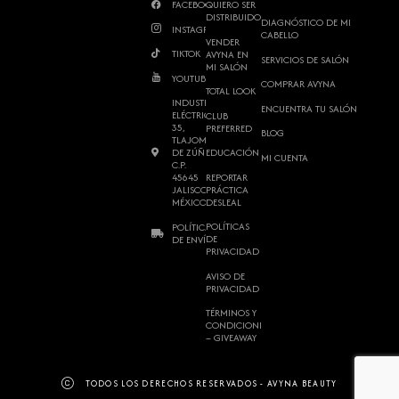
FACEBOOK
QUIERO SER
DISTRIBUIDOR
DIAGNÓSTICO DE MI
INSTAGRAM
CABELLO
VENDER
TIKTOK
AVYNA EN
SERVICIOS DE SALÓN
MI SALÓN
YOUTUBE
COMPRAR AVYNA
TOTAL LOOK
INDUSTRIA
ENCUENTRA TU SALÓN
ELÉCTRICA
CLUB
35,
PREFERRED
BLOG
TLAJOMULCO
DE ZÚÑIGA,
EDUCACIÓN
MI CUENTA
C.P.
REPORTAR
45645
PRÁCTICA
JALISCO,
DESLEAL
MÉXICO.
POLÍTICAS
POLÍTICAS
DE
DE ENVÍO
PRIVACIDAD
AVISO DE
PRIVACIDAD
TÉRMINOS Y
CONDICIONES
– GIVEAWAY
TODOS LOS DERECHOS RESERVADOS - AVYNA BEAUTY