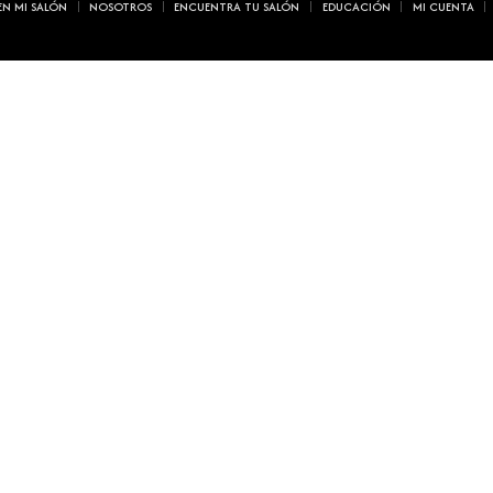
EN MI SALÓN
NOSOTROS
ENCUENTRA TU SALÓN
EDUCACIÓN
MI CUENTA