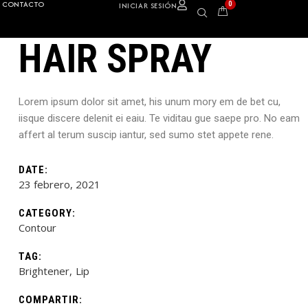
CONTACTO
0
INICIAR SESIÓN
HAIR SPRAY
Lorem ipsum dolor sit amet, his unum mory em de bet cu,
iisque discere delenit ei eaiu. Te viditau gue saepe pro. No eam
affert al terum suscip iantur, sed sumo stet appete rene.
DATE:
23 febrero, 2021
CATEGORY:
Contour
TAG:
Brightener
Lip
COMPARTIR: